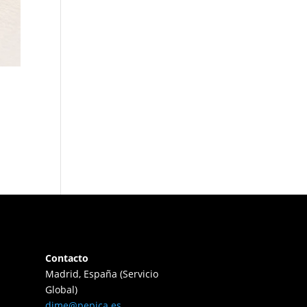
Contacto
Madrid, España (Servicio
Global)
dime@pepica.es